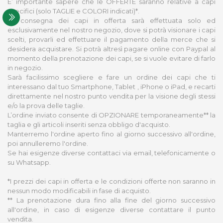
E’ importante sapere che le OFFERTE saranno relative a capi
specifici (solo TAGLIE e COLORI indicati)*.
La consegna dei capi in offerta sarà effettuata solo ed
esclusivamente nel nostro negozio, dove si potrà visionare i capi
scelti, provarli ed effettuare il pagamento della merce che si
desidera acquistare. Si potrà altresì pagare online con Paypal al
momento della prenotazione dei capi, se si vuole evitare di farlo
in negozio.
Sarà facilissimo scegliere e fare un ordine dei capi che ti
interessano dal tuo Smartphone, Tablet , iPhone o iPad, e recarti
direttamente nel nostro punto vendita per la visione degli stessi
e/o la prova delle taglie.
L’ordine inviato consente di OPZIONARE temporaneamente** la
taglia e gli articoli inseriti senza obbligo d'acquisto.
Manterremo l'ordine aperto fino al giorno successivo all'ordine,
poi annulleremo l'ordine.
Se hai esigenze diverse contattaci via email, telefonicamente o
su Whatsapp.
*I prezzi dei capi in offerta e le condizioni offerte non saranno in
nessun modo modificabili in fase di acquisto.
** La prenotazione dura fino alla fine del giorno successivo
all'ordine, in caso di esigenze diverse contattare il punto
vendita.