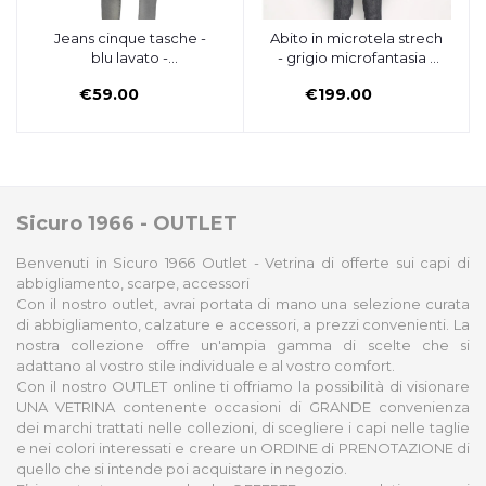
Aggiungi al carrello
Jeans cinque tasche -
Abito in microtela strech
Aggiungi al carrello
blu lavato -
- grigio microfantasia -
ZERO/CONSTRUCTION
MANUEL RITZ
€59.00
€199.00
Sicuro 1966 - OUTLET
Benvenuti in Sicuro 1966 Outlet - Vetrina di offerte sui capi di
abbigliamento, scarpe, accessori
Con il nostro outlet, avrai portata di mano una selezione curata
di abbigliamento, calzature e accessori, a prezzi convenienti. La
nostra collezione offre un'ampia gamma di scelte che si
adattano al vostro stile individuale e al vostro comfort.
Con il nostro OUTLET online ti offriamo la possibilità di visionare
UNA VETRINA contenente occasioni di GRANDE convenienza
dei marchi trattati nelle collezioni, di scegliere i capi nelle taglie
e nei colori interessati e creare un ORDINE di PRENOTAZIONE di
quello che si intende poi acquistare in negozio.