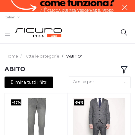
Italian
Home
Tutte le categorie
"ABITO"
ABITO
Ordina per
Elimina tutti i filtri
-47%
-54%