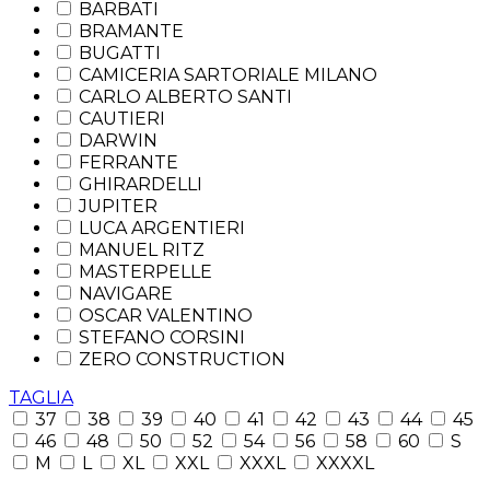
BARBATI
BRAMANTE
BUGATTI
CAMICERIA SARTORIALE MILANO
CARLO ALBERTO SANTI
CAUTIERI
DARWIN
FERRANTE
GHIRARDELLI
JUPITER
LUCA ARGENTIERI
MANUEL RITZ
MASTERPELLE
NAVIGARE
OSCAR VALENTINO
STEFANO CORSINI
ZERO CONSTRUCTION
TAGLIA
37
38
39
40
41
42
43
44
45
46
48
50
52
54
56
58
60
S
M
L
XL
XXL
XXXL
XXXXL