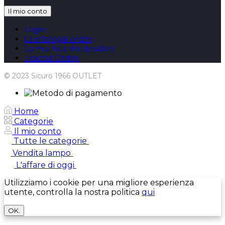
Il mio conto
Login
Cronologia ordini
La mia lista dei desideri
Traccia Ordini
© 2023 Sicuro 1966 OUTLET
Home
Categorie
Il mio conto
Tutte le categorie
Vendita lampo
L'affare di oggi
Utilizziamo i cookie per una migliore esperienza
utente, controlla la nostra politica
qui
OK.