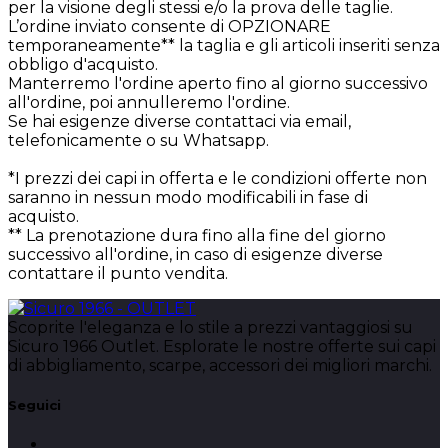
per la visione degli stessi e/o la prova delle taglie.
L’ordine inviato consente di OPZIONARE
temporaneamente** la taglia e gli articoli inseriti senza
obbligo d'acquisto.
Manterremo l'ordine aperto fino al giorno successivo
all'ordine, poi annulleremo l'ordine.
Se hai esigenze diverse contattaci via email,
telefonicamente o su Whatsapp.
*I prezzi dei capi in offerta e le condizioni offerte non
saranno in nessun modo modificabili in fase di
acquisto.
** La prenotazione dura fino alla fine del giorno
successivo all'ordine, in caso di esigenze diverse
contattare il punto vendita.
Scoprite l'eleganza e lo stile a prezzi vantaggiosi su
Sicuro 1966 Outlet. Esplorate le nostre offerte sui capi
di abbigliamento, scarpe, accessori dei migliori marchi.
Seguici