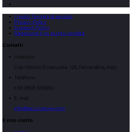
I nostri Termini di servizio
Privacy Policy
Support Policy
Raggiungi il ns. punto vendita
Contatti
Indirizzo
C.so Vittorio Emanuele, 126, Ferrandina, Italy
Telefono
+39 0835 555650
E-mail
info@sicurostore.com
Il mio conto