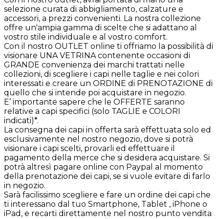
selezione curata di abbigliamento, calzature e
accessori, a prezzi convenienti. La nostra collezione
offre un'ampia gamma di scelte che si adattano al
vostro stile individuale e al vostro comfort.
Con il nostro OUTLET online ti offriamo la possibilità di
visionare UNA VETRINA contenente occasioni di
GRANDE convenienza dei marchi trattati nelle
collezioni, di scegliere i capi nelle taglie e nei colori
interessati e creare un ORDINE di PRENOTAZIONE di
quello che si intende poi acquistare in negozio.
E’ importante sapere che le OFFERTE saranno
relative a capi specifici (solo TAGLIE e COLORI
indicati)*.
La consegna dei capi in offerta sarà effettuata solo ed
esclusivamente nel nostro negozio, dove si potrà
visionare i capi scelti, provarli ed effettuare il
pagamento della merce che si desidera acquistare. Si
potrà altresì pagare online con Paypal al momento
della prenotazione dei capi, se si vuole evitare di farlo
in negozio.
Sarà facilissimo scegliere e fare un ordine dei capi che
ti interessano dal tuo Smartphone, Tablet , iPhone o
iPad, e recarti direttamente nel nostro punto vendita