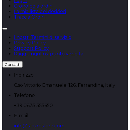
Login
Cronologia ordini
La mia lista dei desideri
Traccia Ordini
I nostri Termini di servizio
Privacy Policy
Support Policy
Raggiungi il ns. punto vendita
Contatti
Indirizzo
C.so Vittorio Emanuele, 126, Ferrandina, Italy
Telefono
+39 0835 555650
E-mail
info@sicurostore.com