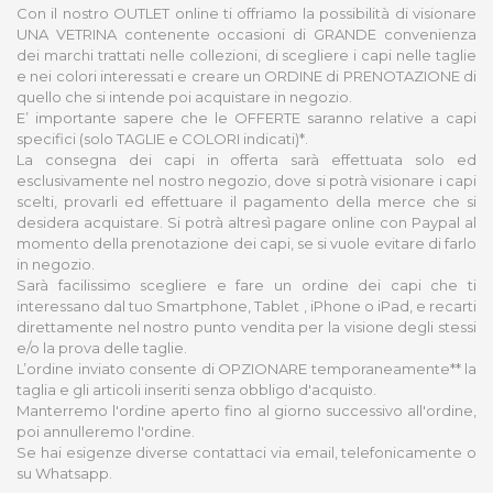
Con il nostro OUTLET online ti offriamo la possibilità di visionare
UNA VETRINA contenente occasioni di GRANDE convenienza
dei marchi trattati nelle collezioni, di scegliere i capi nelle taglie
e nei colori interessati e creare un ORDINE di PRENOTAZIONE di
quello che si intende poi acquistare in negozio.
E’ importante sapere che le OFFERTE saranno relative a capi
specifici (solo TAGLIE e COLORI indicati)*.
La consegna dei capi in offerta sarà effettuata solo ed
esclusivamente nel nostro negozio, dove si potrà visionare i capi
scelti, provarli ed effettuare il pagamento della merce che si
desidera acquistare. Si potrà altresì pagare online con Paypal al
momento della prenotazione dei capi, se si vuole evitare di farlo
in negozio.
Sarà facilissimo scegliere e fare un ordine dei capi che ti
interessano dal tuo Smartphone, Tablet , iPhone o iPad, e recarti
direttamente nel nostro punto vendita per la visione degli stessi
e/o la prova delle taglie.
L’ordine inviato consente di OPZIONARE temporaneamente** la
taglia e gli articoli inseriti senza obbligo d'acquisto.
Manterremo l'ordine aperto fino al giorno successivo all'ordine,
poi annulleremo l'ordine.
Se hai esigenze diverse contattaci via email, telefonicamente o
su Whatsapp.