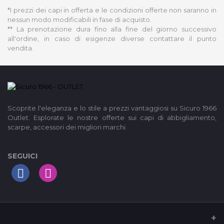
*I prezzi dei capi in offerta e le condizioni offerte non saranno in
nessun modo modificabili in fase di acquisto.
** La prenotazione dura fino alla fine del giorno successivo
all'ordine, in caso di esigenze diverse contattare il punto
vendita.
Scoprite l'eleganza e lo stile a prezzi vantaggiosi su Sicuro 1966
Outlet. Esplorate le nostre offerte sui capi di abbigliamento,
scarpe, accessori dei migliori marchi.
SEGUICI