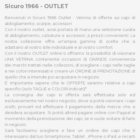
Sicuro 1966 - OUTLET
Benvenuti in Sicuro 1966 Outlet - Vetrina di offerte sui capi di
abbigliamento, scarpe, accessori
Con il nostro outlet, avrai portata di mano una selezione curata
di abbigliamento, calzature e accessori, a prezzi convenienti. La
nostra collezione offre un'ampia gamma di scelte che si
adattano al vostro stile individuale e al vostro comfort.
Con il nostro OUTLET online ti offriamo la possibilità di visionare
UNA VETRINA contenente occasioni di GRANDE convenienza
dei marchi trattati nelle collezioni, di scegliere i capi nelle taglie
e nei colori interessati e creare un ORDINE di PRENOTAZIONE di
quello che si intende poi acquistare in negozio.
E’ importante sapere che le OFFERTE saranno relative a capi
specifici (solo TAGLIE e COLORI indicati)*.
La consegna dei capi in offerta sarà effettuata solo ed
esclusivamente nel nostro negozio, dove si potrà visionare i capi
scelti, provarli ed effettuare il pagamento della merce che si
desidera acquistare. Si potrà altresì pagare online con Paypal al
momento della prenotazione dei capi, se si vuole evitare di farlo
in negozio.
Sarà facilissimo scegliere e fare un ordine dei capi che ti
interessano dal tuo Smartphone, Tablet , iPhone o iPad, e recarti