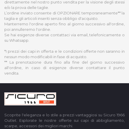
direttamente nel nostro punto vendita per la visione degli stessi
e/o la prova delle taglie.
L’ordine inviato consente di OPZIONARE temporaneamente** la
taglia e gli articoli inseriti senza obbligo d'acquisto.
Manterremo l'ordine aperto fino al giorno successivo all'ordine,
poi annulleremo l'ordine.
Se hai esigenze diverse contattaci via email, telefonicamente o
su Whatsapp.
*I prezzi dei capi in offerta e le condizioni offerte non saranno in
nessun modo modificabili in fase di acquisto.
** La prenotazione dura fino alla fine del giorno successivo
all'ordine, in caso di esigenze diverse contattare il punto
vendita.
Scoprite l'eleganza e lo stile a prezzi vantaggiosi su Sicuro 1966
Outlet. Esplorate le nostre offerte sui capi di abbigliamento,
scarpe, accessori dei migliori marchi.