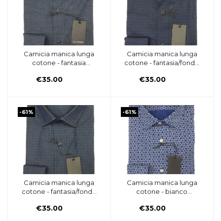
Camicia manica lunga
Camicia manica lunga
Aggiungi al carrello
Aggiungi al carrello
cotone - fantasia
cotone - fantasia/fondo
puntini/fondo blu
blu navy - OSCAR
€35.00
€35.00
lavagna- OSCAR
VALENTINO
VALENTINO
-61%
-61%
Camicia manica lunga
Camicia manica lunga
Aggiungi al carrello
Aggiungi al carrello
cotone - fantasia/fondo
cotone - bianco
blu lavagna - OSCAR
fantasia/fondo blu-
€35.00
€35.00
VALENTINO
OSCAR VALENTINO