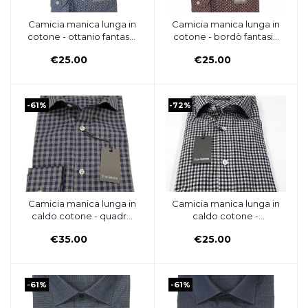
Camicia manica lunga in
Camicia manica lunga in
Aggiungi al carrello
Aggiungi al carrello
cotone - ottanio fantasia
cotone - bordò fantasia
- OSCAR VALENTINO
- OSCAR VALENTINO
€25.00
€25.00
-61%
-72%
Camicia manica lunga in
Camicia manica lunga in
Aggiungi al carrello
Aggiungi al carrello
caldo cotone - quadro
caldo cotone -
grigio/blu - OSCAR
marrone/blu quadretto -
€35.00
€25.00
VALENTINO
OSCAR VALENTINO
-61%
-61%