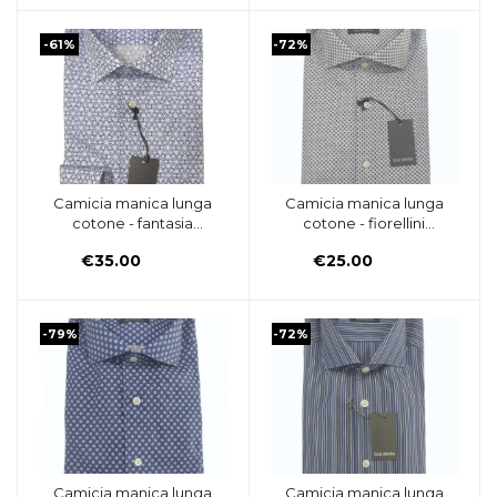
-61%
-72%
Camicia manica lunga
Camicia manica lunga
Aggiungi al carrello
Aggiungi al carrello
cotone - fantasia
cotone - fiorellini
celeste/fondo bianco-
scuri/fondo bianco -
€35.00
€25.00
OSCAR VALENTINO
OSCAR VALENTINO
-79%
-72%
Camicia manica lunga
Camicia manica lunga
Aggiungi al carrello
Aggiungi al carrello