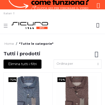
Italian
Home
"Tutte le categorie"
Tutti i prodotti
Ordina per
Elimina tutti i filtri
-72%
-72%