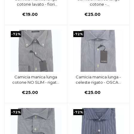
cotone lavato - fiori
cotone -
bianchi su fondo blu -
verde/celeste/grigio
€19.00
€25.00
OSCAR VALENTINO
rigato - OSCAR
VALENTINO
-72%
-72%
Camicia manica lunga
Camicia manica lunga -
Aggiungi al carrello
Aggiungi al carrello
cotone NO SLIM - rigato
celeste rigato - OSCAR
grigio/collo botton
VALENTINO
€25.00
€25.00
down - OSCAR
VALENTINO
-72%
-72%