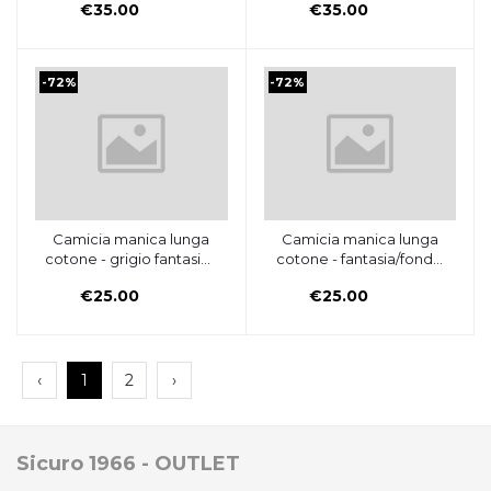
€35.00
€35.00
VALENTINO
VALENTINO
-72%
-72%
Camicia manica lunga
Camicia manica lunga
Aggiungi al carrello
Aggiungi al carrello
cotone - grigio fantasia -
cotone - fantasia/fondo
OSCAR VALENTINO
blu scuro - OSCAR
€25.00
€25.00
VALENTINO
‹
1
2
›
Sicuro 1966 - OUTLET