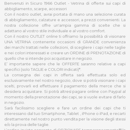
Benvenuti in Sicuro 1966 Outlet - Vetrina di offerte sui capi di
abbigliamento, scarpe, accessori
Con il nostro outlet, avrai portata di mano una selezione curata
di abbigliamento, calzature e accessori, a prezzi convenienti. La
nostra collezione offre un'ampia gamma di scelte che si
adattano al vostro stile individuale e al vostro comfort.
Con il nostro OUTLET online ti offriamo la possibilità di visionare
UNA VETRINA contenente occasioni di GRANDE convenienza
dei marchi trattati nelle collezioni, di scegliere i capi nelle taglie
e nei colori interessati e creare un ORDINE di PRENOTAZIONE di
quello che si intende poi acquistare in negozio.
E’ importante sapere che le OFFERTE saranno relative a capi
specifici (solo TAGLIE e COLORI indicati)*.
La consegna dei capi in offerta sarà effettuata solo ed
esclusivamente nel nostro negozio, dove si potrà visionare i capi
scelti, provarli ed effettuare il pagamento della merce che si
desidera acquistare. Si potrà altresì pagare online con Paypal al
momento della prenotazione dei capi, se si vuole evitare di farlo
in negozio.
Sarà facilissimo scegliere e fare un ordine dei capi che ti
interessano dal tuo Smartphone, Tablet , iPhone o iPad, e recarti
direttamente nel nostro punto vendita per la visione degli stessi
e/o la prova delle taglie.
L’ordine inviato consente di OPZIONARE temporaneamente** la