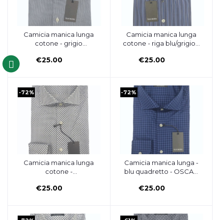
Camicia manica lunga
Camicia manica lunga
Aggiungi al carrello
Aggiungi al carrello
cotone - grigio
cotone - riga blu/grigio -
microfantasia/fondo
OSCAR VALENTINO
€25.00
€25.00
bianco - OSCAR
VALENTINO
-72%
-72%
Camicia manica lunga
Camicia manica lunga -
Aggiungi al carrello
Aggiungi al carrello
cotone -
blu quadretto - OSCAR
microfantasia/fondo
VALENTINO
€25.00
€25.00
bianco - OSCAR
VALENTINO