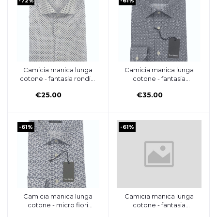
-72%
-61%
Camicia manica lunga
Camicia manica lunga
Aggiungi al carrello
Aggiungi al carrello
cotone - fantasia rondini
cotone - fantasia
- OSCAR VALENTINO
blu/fondo bianco -
€25.00
€35.00
OSCAR VALENTINO
-61%
-61%
Camicia manica lunga
Camicia manica lunga
Aggiungi al carrello
Aggiungi al carrello
cotone - micro fiori
cotone - fantasia
fantasia/bianco- OSCAR
blu/bianco - OSCAR