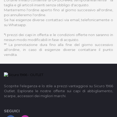
taglia e gli articoli inseriti senza obbligo d'acquisto.
Manterremo l'ordine aperto fino al giorno successivo all'ordine,
poi annulleremo l'ordine.
Se hai esigenze diverse contattaci via email, telefonicamente o
su Whatsapp.
*I prezzi dei capi in offerta e le condizioni offerte non saranno in
nessun modo modificabili in fase di acquisto.
** La prenotazione dura fino alla fine del giorno successivo
all'ordine, in caso di esigenze diverse contattare il punto
vendita.
Scoprite l'eleganza e lo stile a prezzi vantaggiosi su Sicuro 1966
Outlet. Esplorate le nostre offerte sui capi di abbigliamento,
scarpe, accessori dei migliori marchi.
SEGUICI