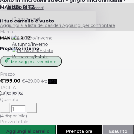
Abito in microtela strech - grigio microfantasia -
MANUEL RITZ
€0.00
(
0
Elementi)
(0 recensioni)
Il tuo carrello è vuoto
Aggiungi alla lista dei desideri
Aggiungi per confrontare
Marca
MANUEL RITZ
Autunno/Inverno
Prodotto interno
Primavera/Estate
Messaggio al venditore
Prezzo
€199.00
€429.00
/Pz
-54%
TAGLIA
46
50
52
54
Quantità
(
4
disponibile)
Prezzo totale
Aggiungi al carrello
Prenota ora
Esaurito