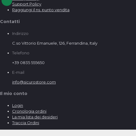
Support Policy
Raggiungi il ns. punto vendita
Contatti
Indirizzo
C.so Vittorio Emanuele, 126, Ferrandina, Italy
Telefono
+39 0835 555650
E-mail
info@sicurostore.com
Il mio conto
Login
Cronologia ordini
La mia lista dei desideri
Traccia Ordini