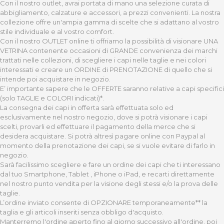
Con il nostro outlet, avrai portata di mano una selezione curata di
abbigliamento, calzature e accessori, a prezzi convenienti. La nostra
collezione offre un'ampia gamma di scelte che si adattano al vostro
stile individuale e al vostro comfort.
Con il nostro OUTLET online ti offriamo la possibilità di visionare UNA
VETRINA contenente occasioni di GRANDE convenienza dei marchi
trattati nelle collezioni, di scegliere i capi nelle taglie e nei colori
interessati e creare un ORDINE di PRENOTAZIONE di quello che si
intende poi acquistare in negozio.
E’ importante sapere che le OFFERTE saranno relative a capi specifici
(solo TAGLIE e COLORI indicati)*.
La consegna dei capi in offerta sarà effettuata solo ed
esclusivamente nel nostro negozio, dove si potrà visionare i capi
scelti, provarli ed effettuare il pagamento della merce che si
desidera acquistare. Si potrà altresì pagare online con Paypal al
momento della prenotazione dei capi, se si vuole evitare di farlo in
negozio.
Sarà facilissimo scegliere e fare un ordine dei capi che ti interessano
dal tuo Smartphone, Tablet , iPhone o iPad, e recarti direttamente
nel nostro punto vendita per la visione degli stessi e/o la prova delle
taglie.
L’ordine inviato consente di OPZIONARE temporaneamente** la
taglia e gli articoli inseriti senza obbligo d'acquisto.
Manterremo l'ordine aperto fino al giorno successivo all'ordine, poi