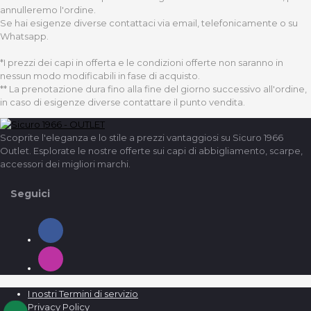
annulleremo l'ordine.
Se hai esigenze diverse contattaci via email, telefonicamente o su
Whatsapp.
*I prezzi dei capi in offerta e le condizioni offerte non saranno in
nessun modo modificabili in fase di acquisto.
** La prenotazione dura fino alla fine del giorno successivo all'ordine,
in caso di esigenze diverse contattare il punto vendita.
Scoprite l'eleganza e lo stile a prezzi vantaggiosi su Sicuro 1966
Outlet. Esplorate le nostre offerte sui capi di abbigliamento, scarpe,
accessori dei migliori marchi.
Seguici
I nostri Termini di servizio
Privacy Policy