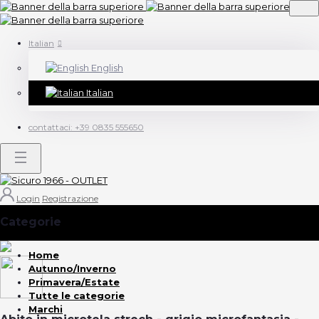
Italian
English
Italian
contattaci:
+39 0835 555650
Login
Registrazione
Categorie
(Vedi tutto)
Home
Autunno/Inverno
Primavera/Estate
Tutte le categorie
Marchi