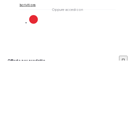
Iscriviti ora
Oppure accedi con
Offerta per prodotto
Posiziona il prezzo dell'offerta
*
Invia
Avviso: non è possibile
Cancella il