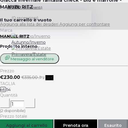
Giacca invernale fantasia check - blu e marrone -
MANUEL RITZ
€0.00
(
0
Elementi)
(0 recensioni)
Il tuo carrello è vuoto
Aggiungi alla lista dei desideri
Aggiungi per confrontare
Marca
MANUEL RITZ
Autunno/Inverno
Prodotto interno
Primavera/Estate
Messaggio al venditore
Prezzo
€230.00
€335.00
/Pz
-31%
TAGLIA
46
54
Quantità
(
2
disponibile)
Prezzo totale
Aggiungi al carrello
Prenota ora
Esaurito