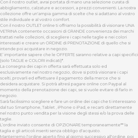
Con il nostro outlet, avrai portata di mano una selezione curata di
abbigliamento, calzature e accessori, a prezzi convenienti. La nostra
collezione offre un'ampia gamma di scelte che si adattano al vostro
stile individuale e al vostro comfort.
Con il nostro OUTLET online ti offriamo la possibilità di visionare UNA
VETRINA contenente occasioni di GRANDE convenienza dei marchi
trattati nelle collezioni, di scegliere i capi nelle taglie e nei colori
interessati e creare un ORDINE di PRENOTAZIONE di quello che si
intende poi acquistare in negozio.
E’ importante sapere che le OFFERTE saranno relative a capi specifici
(solo TAGLIE e COLORI indicati)*.
La consegna dei capi in offerta sarà effettuata solo ed
esclusivamente nel nostro negozio, dove si potrà visionare i capi
scelti, provarli ed effettuare il pagamento della merce che si
desidera acquistare. Si potrà altresì pagare online con Paypal al
momento della prenotazione dei capi, se si vuole evitare di farlo in
negozio.
Sarà facilissimo scegliere e fare un ordine dei capi che ti interessano
dal tuo Smartphone, Tablet , iPhone o iPad, e recarti direttamente
nel nostro punto vendita per la visione degli stessi e/o la prova delle
taglie.
L’ordine inviato consente di OPZIONARE temporaneamente** la
taglia e gli articoli inseriti senza obbligo d'acquisto.
Manterremo l'ordine aperto fino al giorno successivo all'ordine, poi