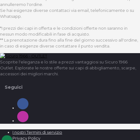
annulleremo l'ordine.
Se hai esigenze diverse contattaci via email, telefonicamente o su
Whatsapp.
*I prezzi dei capi in offerta e le condizioni offerte non saranno in
nessun modo modificabili in fase di acquisto.
** La prenotazione dura fino alla fine del giorno successivo all'ordine,
in caso di esigenze diverse contattare il punto vendita.
Scoprite l'eleganza e lo stile a prezzi vantaggiosi su Sicuro 1966
Outlet. Esplorate le nostre offerte sui capi di abbigliamento, scarpe,
accessori dei migliori marchi.
Seguici
I nostri Termini di servizio
Privacy Policy