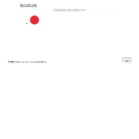
Iscriviti ora
Oppure accedi con
Offerta per prodotto
Posiziona il prezzo dell'offerta
*
Invia
Avviso: non è possibile
Cancella il