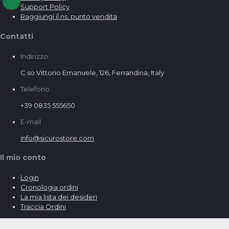
Support Policy
Raggiungi il ns. punto vendita
Contatti
Indirizzo
C.so Vittorio Emanuele, 126, Ferrandina, Italy
Telefono
+39 0835 555650
E-mail
info@sicurostore.com
Il mio conto
Login
Cronologia ordini
La mia lista dei desideri
Traccia Ordini