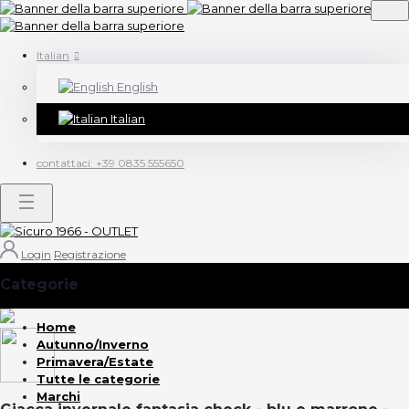
Italian
English
Italian
contattaci:
+39 0835 555650
Login
Registrazione
Categorie
(Vedi tutto)
Home
Autunno/Inverno
Primavera/Estate
Tutte le categorie
Marchi