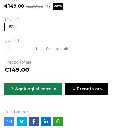
€149.00
€299.00
/Pz
-50%
TAGLIA
52
Quantità
(
1
disponibile)
Prezzo totale
€149.00
Aggiungi al carrello
Prenota ora
Condividere