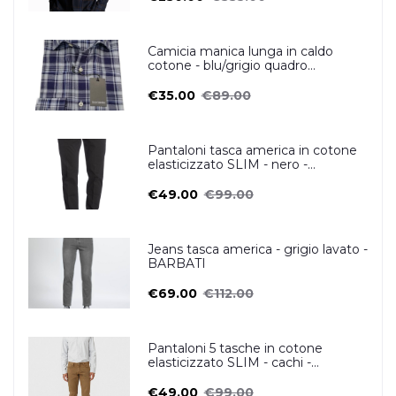
Camicia manica lunga in caldo
cotone - blu/grigio quadro
scozzese- OSCAR VALENTINO
€35.00
€89.00
Pantaloni tasca america in cotone
elasticizzato SLIM - nero -
ZERO/CONSTRUCTION
€49.00
€99.00
Jeans tasca america - grigio lavato -
BARBATI
€69.00
€112.00
Pantaloni 5 tasche in cotone
elasticizzato SLIM - cachi -
ZERO/CONSTRUCTION
€49.00
€99.00