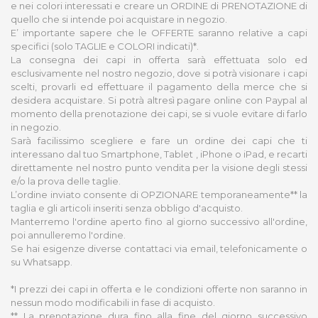
e nei colori interessati e creare un ORDINE di PRENOTAZIONE di
quello che si intende poi acquistare in negozio.
E’ importante sapere che le OFFERTE saranno relative a capi
specifici (solo TAGLIE e COLORI indicati)*.
La consegna dei capi in offerta sarà effettuata solo ed
esclusivamente nel nostro negozio, dove si potrà visionare i capi
scelti, provarli ed effettuare il pagamento della merce che si
desidera acquistare. Si potrà altresì pagare online con Paypal al
momento della prenotazione dei capi, se si vuole evitare di farlo
in negozio.
Sarà facilissimo scegliere e fare un ordine dei capi che ti
interessano dal tuo Smartphone, Tablet , iPhone o iPad, e recarti
direttamente nel nostro punto vendita per la visione degli stessi
e/o la prova delle taglie.
L’ordine inviato consente di OPZIONARE temporaneamente** la
taglia e gli articoli inseriti senza obbligo d'acquisto.
Manterremo l'ordine aperto fino al giorno successivo all'ordine,
poi annulleremo l'ordine.
Se hai esigenze diverse contattaci via email, telefonicamente o
su Whatsapp.
*I prezzi dei capi in offerta e le condizioni offerte non saranno in
nessun modo modificabili in fase di acquisto.
** La prenotazione dura fino alla fine del giorno successivo