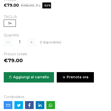
€79.00
€165.00
/Pz
-52%
TAGLIA
54
Quantità
(
1
disponibile)
Prezzo totale
€79.00
Aggiungi al carrello
Prenota ora
Condividere