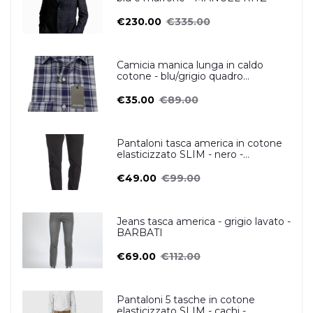
€230.00
€335.00
Camicia manica lunga in caldo
cotone - blu/grigio quadro
scozzese- OSCAR VALENTINO
€35.00
€89.00
Pantaloni tasca america in cotone
elasticizzato SLIM - nero -
ZERO/CONSTRUCTION
€49.00
€99.00
Jeans tasca america - grigio lavato -
BARBATI
€69.00
€112.00
Pantaloni 5 tasche in cotone
elasticizzato SLIM - cachi -