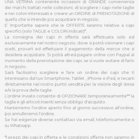
UNA VETRINA contenente occasioni di GRANDE convenienza
dei marchi trattati nelle collezioni, di scegliere i capi nelle taglie
e nei colori interessati e creare un ORDINE di PRENOTAZIONE di
quello che si intende poi acquistare in negozio.
E’ importante sapere che le OFFERTE saranno relative a capi
specifici (solo TAGLIE e COLORI indicati)*.
La consegna dei capi in offerta sarà effettuata solo ed
esclusivamente nel nostro negozio, dove si potrà visionare i capi
scelti, provarli ed effettuare il pagamento della merce che si
desidera acquistare. Si potrà altresì pagare online con Paypal al
momento della prenotazione dei capi, se si vuole evitare di farlo
in negozio.
Sarà facilissimo scegliere e fare un ordine dei capi che ti
interessano dal tuo Smartphone, Tablet , iPhone o iPad, e recarti
direttamente nel nostro punto vendita per la visione degli stessi
e/o la prova delle taglie.
L’ordine inviato consente di OPZIONARE temporaneamente** la
taglia e gli articoli inseriti senza obbligo d'acquisto.
Manterremo l'ordine aperto fino al giorno successivo all'ordine,
poi annulleremo l'ordine.
Se hai esigenze diverse contattaci via email, telefonicamente o
su Whatsapp.
*I prezzi dei capi in offerta e le condizioni offerte non saranno in