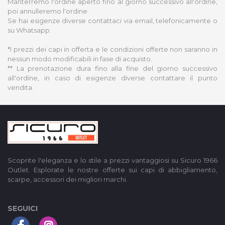
Manterremo l'ordine aperto fino al giorno successivo all'ordine,
poi annulleremo l'ordine.
Se hai esigenze diverse contattaci via email, telefonicamente o
su Whatsapp.
*I prezzi dei capi in offerta e le condizioni offerte non saranno in
nessun modo modificabili in fase di acquisto.
** La prenotazione dura fino alla fine del giorno successivo
all'ordine, in caso di esigenze diverse contattare il punto
vendita.
Scoprite l'eleganza e lo stile a prezzi vantaggiosi su Sicuro 1966
Outlet. Esplorate le nostre offerte sui capi di abbigliamento,
scarpe, accessori dei migliori marchi.
SEGUICI