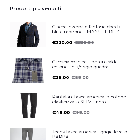
Prodotti più venduti
Giacca invernale fantasia check -
blu e marrone - MANUEL RITZ
€230.00
€335.00
Camicia manica lunga in caldo
cotone - blu/grigio quadro
scozzese- OSCAR VALENTINO
€35.00
€89.00
Pantaloni tasca america in cotone
elasticizzato SLIM - nero -
ZERO/CONSTRUCTION
€49.00
€99.00
Jeans tasca america - grigio lavato -
BARBATI