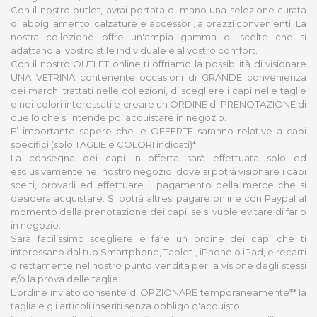
Con il nostro outlet, avrai portata di mano una selezione curata
di abbigliamento, calzature e accessori, a prezzi convenienti. La
nostra collezione offre un'ampia gamma di scelte che si
adattano al vostro stile individuale e al vostro comfort.
Con il nostro OUTLET online ti offriamo la possibilità di visionare
UNA VETRINA contenente occasioni di GRANDE convenienza
dei marchi trattati nelle collezioni, di scegliere i capi nelle taglie
e nei colori interessati e creare un ORDINE di PRENOTAZIONE di
quello che si intende poi acquistare in negozio.
E’ importante sapere che le OFFERTE saranno relative a capi
specifici (solo TAGLIE e COLORI indicati)*.
La consegna dei capi in offerta sarà effettuata solo ed
esclusivamente nel nostro negozio, dove si potrà visionare i capi
scelti, provarli ed effettuare il pagamento della merce che si
desidera acquistare. Si potrà altresì pagare online con Paypal al
momento della prenotazione dei capi, se si vuole evitare di farlo
in negozio.
Sarà facilissimo scegliere e fare un ordine dei capi che ti
interessano dal tuo Smartphone, Tablet , iPhone o iPad, e recarti
direttamente nel nostro punto vendita per la visione degli stessi
e/o la prova delle taglie.
L’ordine inviato consente di OPZIONARE temporaneamente** la
taglia e gli articoli inseriti senza obbligo d'acquisto.