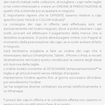
dei marchi trattati nelle collezioni, di scegliere i capi nelle taglie
e nei colori interessati e creare un ORDINE di PRENOTAZIONE di
quello che si intende poi acquistare in negozio.
E’ importante sapere che le OFFERTE saranno relative a capi
specifici (solo TAGLIE e COLORI indicati)*.
La consegna dei capi in offerta sarà effettuata solo ed
esclusivamente nel nostro negozio, dove si potrà visionare i capi
scelti, provarli ed effettuare il pagamento della merce che si
desidera acquistare. Si potrà altresì pagare online con Paypal al
momento della prenotazione dei capi, se si vuole evitare di farlo
in negozio.
Sarà facilissimo scegliere e fare un ordine dei capi che ti
interessano dal tuo Smartphone, Tablet , iPhone o iPad, e recarti
direttamente nel nostro punto vendita per la visione degli stessi
e/o la prova delle taglie.
L’ordine inviato consente di OPZIONARE temporaneamente** la
taglia e gli articoli inseriti senza obbligo d'acquisto.
Manterremo l'ordine aperto fino al giorno successivo all'ordine,
poi annulleremo l'ordine.
Se hai esigenze diverse contattaci via email, telefonicamente o
su Whatsapp.
*I prezzi dei capi in offerta e le condizioni offerte non saranno in
nessun modo modificabili in fase di acquisto.