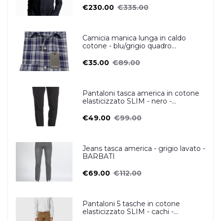
€230.00
€335.00
Camicia manica lunga in caldo
cotone - blu/grigio quadro
scozzese- OSCAR VALENTINO
€35.00
€89.00
Pantaloni tasca america in cotone
elasticizzato SLIM - nero -
ZERO/CONSTRUCTION
€49.00
€99.00
Jeans tasca america - grigio lavato -
BARBATI
€69.00
€112.00
Pantaloni 5 tasche in cotone
elasticizzato SLIM - cachi -
ZERO/CONSTRUCTION