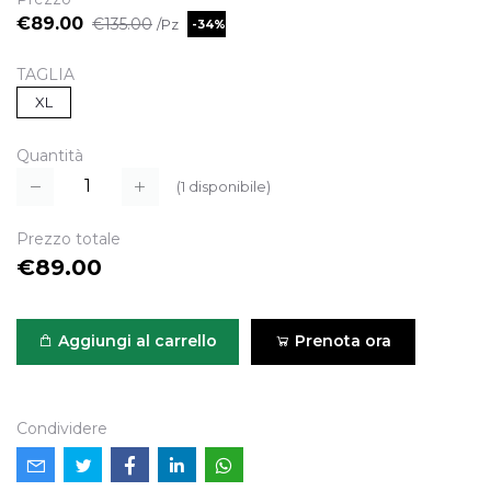
€89.00
€135.00
/Pz
-34%
TAGLIA
XL
Quantità
(
1
disponibile)
Prezzo totale
€89.00
Aggiungi al carrello
Prenota ora
Condividere