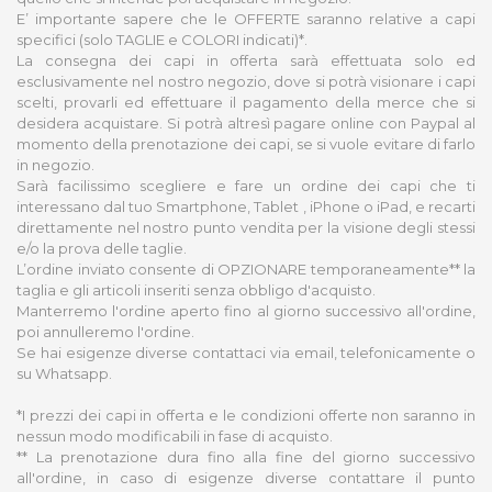
E’ importante sapere che le OFFERTE saranno relative a capi
specifici (solo TAGLIE e COLORI indicati)*.
La consegna dei capi in offerta sarà effettuata solo ed
esclusivamente nel nostro negozio, dove si potrà visionare i capi
scelti, provarli ed effettuare il pagamento della merce che si
desidera acquistare. Si potrà altresì pagare online con Paypal al
momento della prenotazione dei capi, se si vuole evitare di farlo
in negozio.
Sarà facilissimo scegliere e fare un ordine dei capi che ti
interessano dal tuo Smartphone, Tablet , iPhone o iPad, e recarti
direttamente nel nostro punto vendita per la visione degli stessi
e/o la prova delle taglie.
L’ordine inviato consente di OPZIONARE temporaneamente** la
taglia e gli articoli inseriti senza obbligo d'acquisto.
Manterremo l'ordine aperto fino al giorno successivo all'ordine,
poi annulleremo l'ordine.
Se hai esigenze diverse contattaci via email, telefonicamente o
su Whatsapp.
*I prezzi dei capi in offerta e le condizioni offerte non saranno in
nessun modo modificabili in fase di acquisto.
** La prenotazione dura fino alla fine del giorno successivo
all'ordine, in caso di esigenze diverse contattare il punto