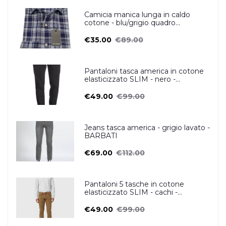
Camicia manica lunga in caldo
cotone - blu/grigio quadro
scozzese- OSCAR VALENTINO
€35.00
€89.00
Pantaloni tasca america in cotone
elasticizzato SLIM - nero -
ZERO/CONSTRUCTION
€49.00
€99.00
Jeans tasca america - grigio lavato -
BARBATI
€69.00
€112.00
Pantaloni 5 tasche in cotone
elasticizzato SLIM - cachi -
ZERO/CONSTRUCTION
€49.00
€99.00