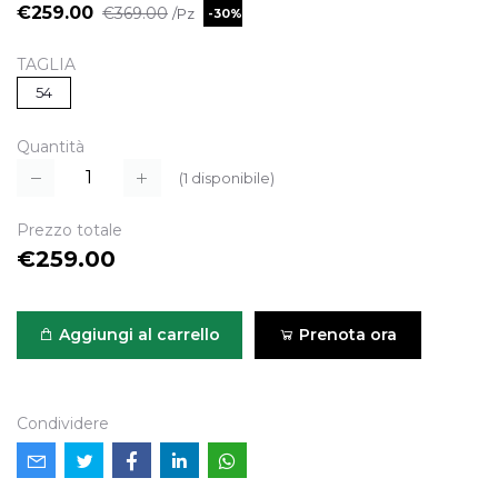
€259.00
€369.00
/Pz
-30%
TAGLIA
54
Quantità
(
1
disponibile)
Prezzo totale
€259.00
Aggiungi al carrello
Prenota ora
Condividere