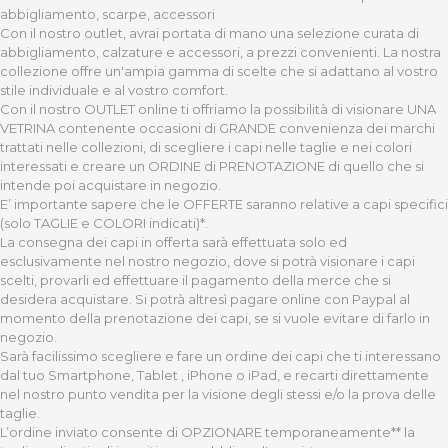
abbigliamento, scarpe, accessori
Con il nostro outlet, avrai portata di mano una selezione curata di
abbigliamento, calzature e accessori, a prezzi convenienti. La nostra
collezione offre un'ampia gamma di scelte che si adattano al vostro
stile individuale e al vostro comfort.
Con il nostro OUTLET online ti offriamo la possibilità di visionare UNA
VETRINA contenente occasioni di GRANDE convenienza dei marchi
trattati nelle collezioni, di scegliere i capi nelle taglie e nei colori
interessati e creare un ORDINE di PRENOTAZIONE di quello che si
intende poi acquistare in negozio.
E’ importante sapere che le OFFERTE saranno relative a capi specifici
(solo TAGLIE e COLORI indicati)*.
La consegna dei capi in offerta sarà effettuata solo ed
esclusivamente nel nostro negozio, dove si potrà visionare i capi
scelti, provarli ed effettuare il pagamento della merce che si
desidera acquistare. Si potrà altresì pagare online con Paypal al
momento della prenotazione dei capi, se si vuole evitare di farlo in
negozio.
Sarà facilissimo scegliere e fare un ordine dei capi che ti interessano
dal tuo Smartphone, Tablet , iPhone o iPad, e recarti direttamente
nel nostro punto vendita per la visione degli stessi e/o la prova delle
taglie.
L’ordine inviato consente di OPZIONARE temporaneamente** la