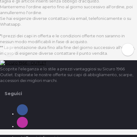
taglia e gli articoli inseriti senza obbligo d'acquisto.
Manterremo l'ordine aperto fino al giorno successivo all'ordine, poi
annulleremo l'ordine.
Se hai esigenze diverse contattaci via email, telefonicamente o su
Whatsapp.
*I prezzi dei capi in offerta e le condizioni offerte non saranno in
nessun modo modificabili in fase di acquisto.
** La prenotazione dura fino alla fine del giorno successivo all'ordine,
in caso di esigenze diverse contattare il punto vendita.
Scoprite l'eleganza e lo stile a prezzi vantaggiosi su Sicuro 1966
Outlet. Esplorate le nostre offerte sui capi di abbigliamento, scarpe,
accessori dei migliori marchi.
Seguici