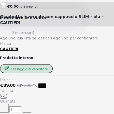
€0.00
(
0
Elementi)
Giubbotto invernale con cappuccio SLIM - blu -
Il tuo carrello è vuoto
CAUTIERI
(0 recensioni)
Aggiungi alla lista dei desideri
Aggiungi per confrontare
Marca
CAUTIERI
Prodotto interno
Messaggio al venditore
Prezzo
€89.00
€179.00
/Pz
-50%
TAGLIA
XXL
Quantità