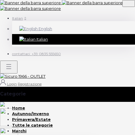
Italian
English
Italian
contattaci:
+39 0835 555650
Login
Registrazione
Categorie
(Vedi tutto)
Home
Autunno/Inverno
Primavera/Estate
Tutte le categorie
Marchi