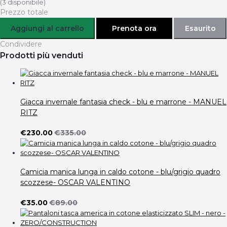
(
3
disponibile)
Prezzo totale
Aggiungi al carrello
Prenota ora
Esaurito
Condividere
Prodotti più venduti
Giacca invernale fantasia check - blu e marrone - MANUEL
RITZ
€230.00
€335.00
Camicia manica lunga in caldo cotone - blu/grigio quadro
scozzese- OSCAR VALENTINO
€35.00
€89.00