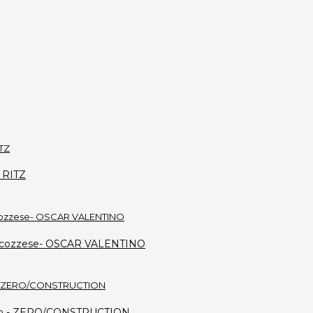
L RITZ
ro scozzese- OSCAR VALENTINO
 nero - ZERO/CONSTRUCTION