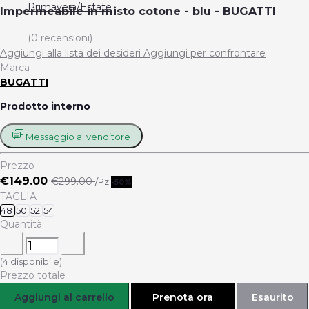
Primavera/Estate
Impermeabile in misto cotone - blu - BUGATTI
(0 recensioni)
Aggiungi alla lista dei desideri
Aggiungi per confrontare
Marca
BUGATTI
Prodotto interno
Messaggio al venditore
Prezzo
€149.00
€299.00
/Pz
-50%
TAGLIA
48
50
52
54
Quantità
(
4
disponibile)
Prezzo totale
Aggiungi al carrello
Prenota ora
Esaurito