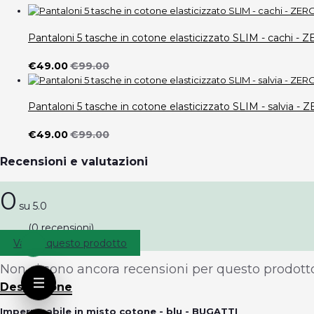
Pantaloni 5 tasche in cotone elasticizzato SLIM - cach
€49.00
€99.00
Pantaloni 5 tasche in cotone elasticizzato SLIM - salvi
€49.00
€99.00
Recensioni e valutazioni
0
su 5.0
(0 recensioni)
Valuta questo prodotto
Non ci sono ancora recensioni per questo prodotto
Descrizione
Impermeabile in misto cotone - blu - BUGATTI