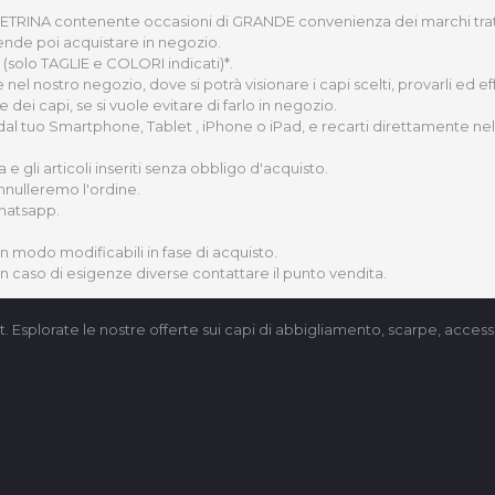
 VETRINA contenente occasioni di GRANDE convenienza dei marchi trattati 
ende poi acquistare in negozio.
(solo TAGLIE e COLORI indicati)*.
nel nostro negozio, dove si potrà visionare i capi scelti, provarli ed 
ei capi, se si vuole evitare di farlo in negozio.
 dal tuo Smartphone, Tablet , iPhone o iPad, e recarti direttamente nel 
gli articoli inseriti senza obbligo d'acquisto.
nnulleremo l'ordine.
Whatsapp.
un modo modificabili in fase di acquisto.
 in caso di esigenze diverse contattare il punto vendita.
t. Esplorate le nostre offerte sui capi di abbigliamento, scarpe, accesso