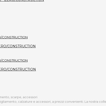
i - ZERO/CONSTRUCTION
a - ZERO/CONSTRUCTION
iamento, scarpe, accessori
bigliamento, calzature e accessori, a prezzi convenienti. La nostra col