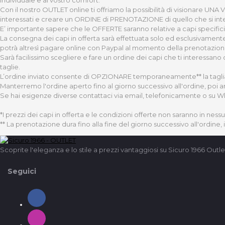
Con il nostro OUTLET online ti offriamo la possibilità di visionare UNA
interessati e creare un ORDINE di PRENOTAZIONE di quello che si int
E’ importante sapere che le OFFERTE saranno relative a capi specifici 
La consegna dei capi in offerta sarà effettuata solo ed esclusivamente 
potrà altresì pagare online con Paypal al momento della prenotazione d
Sarà facilissimo scegliere e fare un ordine dei capi che ti interessano
taglie.
L’ordine inviato consente di OPZIONARE temporaneamente** la taglia e 
Manterremo l'ordine aperto fino al giorno successivo all'ordine, poi a
Se hai esigenze diverse contattaci via email, telefonicamente o su 
*I prezzi dei capi in offerta e le condizioni offerte non saranno in ness
** La prenotazione dura fino alla fine del giorno successivo all'ordine,
Scoprite l'eleganza e lo stile a prezzi vantaggiosi su Sicuro 1966 Outle
Seguici