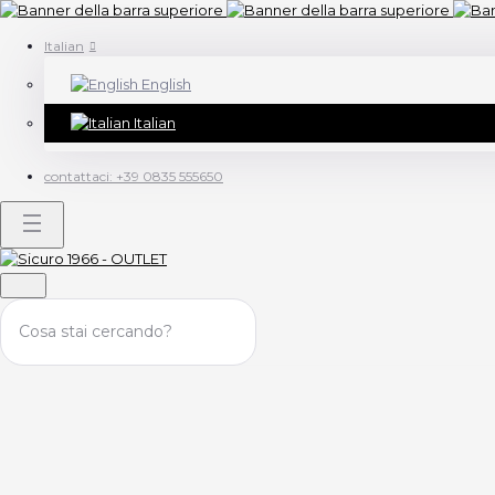
Italian
English
Italian
contattaci:
+39 0835 555650