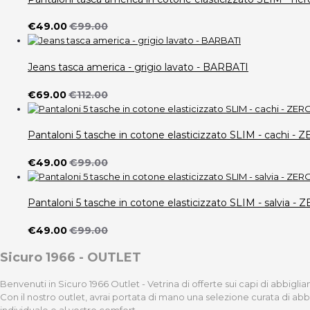
€49.00
€99.00
Jeans tasca america - grigio lavato - BARBATI
€69.00
€112.00
Pantaloni 5 tasche in cotone elasticizzato SLIM - cach
€49.00
€99.00
Pantaloni 5 tasche in cotone elasticizzato SLIM - salvi
€49.00
€99.00
Sicuro 1966 - OUTLET
Benvenuti in Sicuro 1966 Outlet - Vetrina di offerte sui capi di abbigl
Con il nostro outlet, avrai portata di mano una selezione curata di ab
individuale e al vostro comfort.