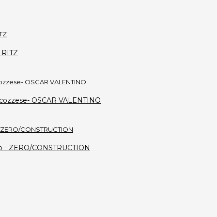
L RITZ
ro scozzese- OSCAR VALENTINO
 nero - ZERO/CONSTRUCTION