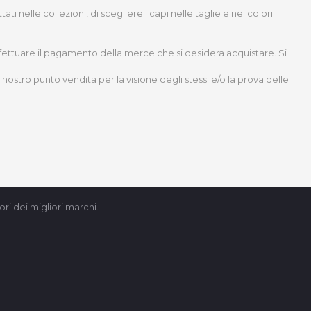
nelle collezioni, di scegliere i capi nelle taglie e nei colori
effettuare il pagamento della merce che si desidera acquistare. Si
nostro punto vendita per la visione degli stessi e/o la prova delle
ri dei migliori marchi.