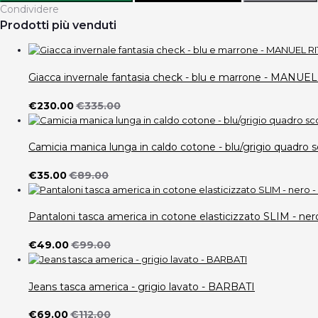
Condividere
Prodotti più venduti
Giacca invernale fantasia check - blu e marrone - MANUE
€230.00
€335.00
Camicia manica lunga in caldo cotone - blu/grigio quad
€35.00
€89.00
Pantaloni tasca america in cotone elasticizzato SLIM -
€49.00
€99.00
Jeans tasca america - grigio lavato - BARBATI
€69.00
€112.00