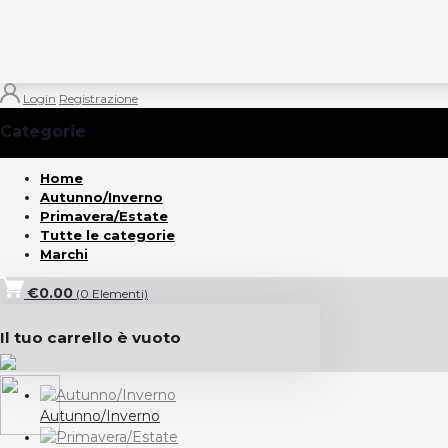
Login
Registrazione
Categorie
(Vedi tutto)
Home
Autunno/Inverno
Primavera/Estate
Tutte le categorie
Marchi
€0.00
(
0
Elementi)
Il tuo carrello è vuoto
Autunno/Inverno