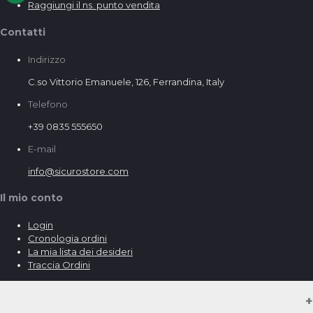
Raggiungi il ns. punto vendita
Contatti
Indirizzo
C.so Vittorio Emanuele, 126, Ferrandina, Italy
Telefono
+39 0835 555650
E-mail
info@sicurostore.com
Il mio conto
Login
Cronologia ordini
La mia lista dei desideri
Traccia Ordini