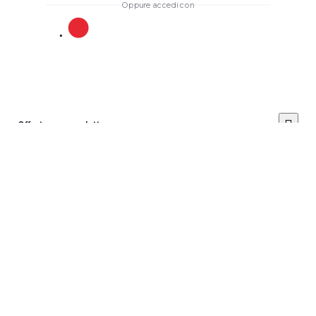
Oppure accedi con
Offerta per prodotto
Posiziona il prezzo dell'offerta
*
Invia
Avviso: non è possibile
Cancella il
tuo account
annullare questa azione