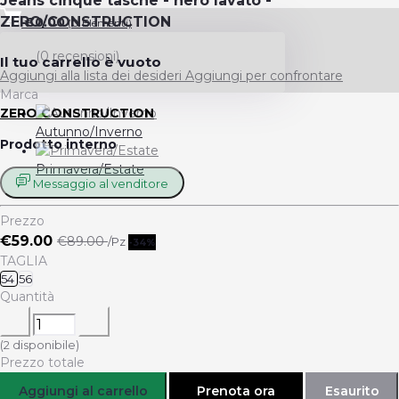
Jeans cinque tasche - nero lavato -
ZERO/CONSTRUCTION
€0.00
(
0
Elementi)
(0 recensioni)
Il tuo carrello è vuoto
Aggiungi alla lista dei desideri
Aggiungi per confrontare
Marca
ZERO CONSTRUCTION
Autunno/Inverno
Prodotto interno
Primavera/Estate
Messaggio al venditore
Prezzo
€59.00
€89.00
/Pz
-34%
TAGLIA
54
56
Quantità
(
2
disponibile)
Prezzo totale
Aggiungi al carrello
Prenota ora
Esaurito