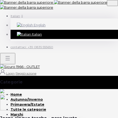
Italian
English
Italian
contattaci:
+39 0835 555650
Login
Registrazione
Categorie
(Vedi tutto)
Home
Autunno/Inverno
Primavera/Estate
Tutte le categorie
Marchi