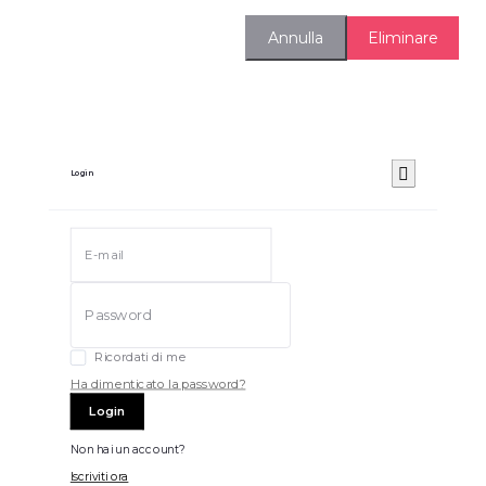
Eliminare
Annulla
Login
Ricordati di me
Ha dimenticato la password?
Login
Non hai un account?
Iscriviti ora