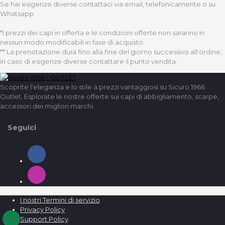
Se hai esigenze diverse contattaci via email, telefonicamente o su
Whatsapp.
*I prezzi dei capi in offerta e le condizioni offerte non saranno in
nessun modo modificabili in fase di acquisto.
** La prenotazione dura fino alla fine del giorno successivo all'ordine,
in caso di esigenze diverse contattare il punto vendita.
Scoprite l'eleganza e lo stile a prezzi vantaggiosi su Sicuro 1966
Outlet. Esplorate le nostre offerte sui capi di abbigliamento, scarpe,
accessori dei migliori marchi.
Seguici
I nostri Termini di servizio
Privacy Policy
Support Policy