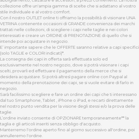
abbigliamento, calzature e accessori, a prezzi convenienti. La nostra
collezione offre un'ampia gamma di scelte che si adattano al vostro
stile individuale e al vostro comfort.
Con il nostro OUTLET online ti offriamo la possibilità di visionare UNA
VETRINA contenente occasioni di GRANDE convenienza dei marchi
trattati nelle collezioni, di scegliere i capi nelle taglie e nei colori
interessati e creare un ORDINE di PRENOTAZIONE di quello che si
intende poi acquistare in negozio.
E’ importante sapere che le OFFERTE saranno relative a capi specifici
(solo TAGLIE e COLORI indicati)*.
La consegna dei capi in offerta sarà effettuata solo ed
esclusivamente nel nostro negozio, dove si potrà visionare i capi
scelti, provarli ed effettuare il pagamento della merce che si
desidera acquistare. Si potrà altresì pagare online con Paypal al
momento della prenotazione dei capi, se si vuole evitare di farlo in
negozio.
Sarà facilissimo scegliere e fare un ordine dei capi che ti interessano
dal tuo Smartphone, Tablet , iPhone o iPad, e recarti direttamente
nel nostro punto vendita per la visione degli stessi e/o la prova delle
taglie.
L’ordine inviato consente di OPZIONARE temporaneamente** la
taglia e gli articoli inseriti senza obbligo d'acquisto.
Manterremo l'ordine aperto fino al giorno successivo all'ordine, poi
annulleremo l'ordine.