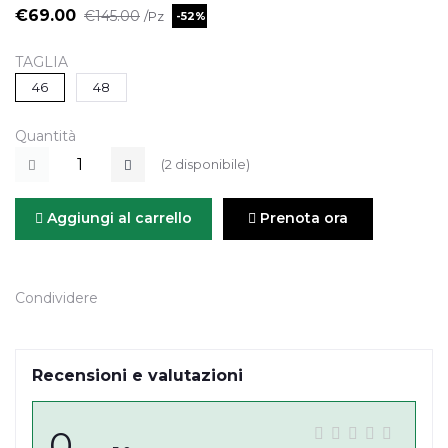
€69.00
€145.00
/Pz
-52%
TAGLIA
46
48
Quantità
(
2
disponibile)
Aggiungi al carrello
Prenota ora
Condividere
Recensioni e valutazioni
0