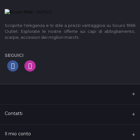
Scoprite l'eleganza e lo stile a prezzi vantaggiosi su Sicuro 1966
Outlet. Esplorate le nostre offerte sui capi di abbigliamento,
scarpe, accessori dei migliori marchi.
SEGUICI
I nostri Termini di servizio
Contatti
Privacy Policy
Indirizzo
Il mio conto
Support Policy
C.so Vittorio Emanuele, 126, Ferrandina, Italy