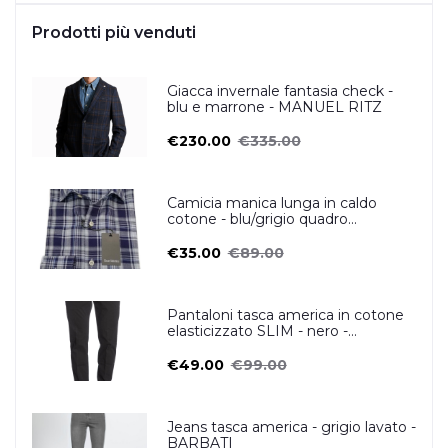
Prodotti più venduti
Giacca invernale fantasia check -
blu e marrone - MANUEL RITZ
€230.00
€335.00
Camicia manica lunga in caldo
cotone - blu/grigio quadro
scozzese- OSCAR VALENTINO
€35.00
€89.00
Pantaloni tasca america in cotone
elasticizzato SLIM - nero -
ZERO/CONSTRUCTION
€49.00
€99.00
Jeans tasca america - grigio lavato -
BARBATI