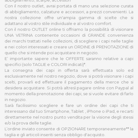
abbigliamento, scarpe, accessori
Con il nostro outlet, avrai portata di mano una selezione curata
di abbigliamento, calzature e accessori, a prezzi convenienti. La
nostra collezione offre un'ampia gamma di scelte che si
adattano al vostro stile individuale e al vostro comfort.
Con il nostro OUTLET online ti offriamo la possibilità di visionare
UNA VETRINA contenente occasioni di GRANDE convenienza
dei marchi trattati nelle collezioni, di scegliere i capi nelle taglie
e nei colori interessati e creare un ORDINE di PRENOTAZIONE di
quello che si intende poi acquistare in negozio.
E’ importante sapere che le OFFERTE saranno relative a capi
specifici (solo TAGLIE e COLORI indicati)*.
La consegna dei capi in offerta sarà effettuata solo ed
esclusivamente nel nostro negozio, dove si potrà visionare i capi
scelti, provarli ed effettuare il pagamento della merce che si
desidera acquistare. Si potrà altresì pagare online con Paypal al
momento della prenotazione dei capi, se si vuole evitare di farlo
in negozio.
Sarà facilissimo scegliere e fare un ordine dei capi che ti
interessano dal tuo Smartphone, Tablet , iPhone o iPad, e recarti
direttamente nel nostro punto vendita per la visione degli stessi
e/o la prova delle taglie.
L’ordine inviato consente di OPZIONARE temporaneamente** la
taglia e gli articoli inseriti senza obbligo d'acquisto.