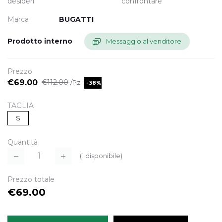
desideri
confrontare
Marca
BUGATTI
Prodotto interno
Messaggio al venditore
Prezzo
€69.00
€112.00
/Pz
-38%
TAGLIA
S
Quantità
(
1
disponibile)
Prezzo totale
€69.00