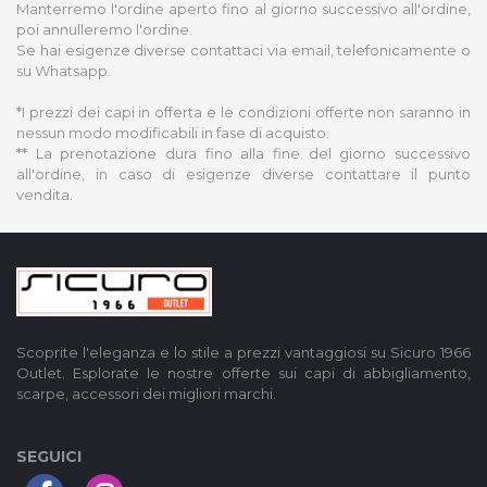
Manterremo l'ordine aperto fino al giorno successivo all'ordine,
poi annulleremo l'ordine.
Se hai esigenze diverse contattaci via email, telefonicamente o
su Whatsapp.
*I prezzi dei capi in offerta e le condizioni offerte non saranno in
nessun modo modificabili in fase di acquisto.
** La prenotazione dura fino alla fine del giorno successivo
all'ordine, in caso di esigenze diverse contattare il punto
vendita.
Scoprite l'eleganza e lo stile a prezzi vantaggiosi su Sicuro 1966
Outlet. Esplorate le nostre offerte sui capi di abbigliamento,
scarpe, accessori dei migliori marchi.
SEGUICI