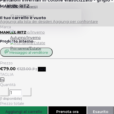
Pantaloni invernali in cotone elasticizzato - grigio -
MANUEL RITZ
€0.00
(
0
Elementi)
(0 recensioni)
Il tuo carrello è vuoto
Aggiungi alla lista dei desideri
Aggiungi per confrontare
Marca
MANUEL RITZ
Autunno/Inverno
Prodotto interno
Primavera/Estate
Messaggio al venditore
Prezzo
€79.00
€123.00
/Pz
-36%
TAGLIA
54
Quantità
(
1
disponibile)
Prezzo totale
Aggiungi al carrello
Prenota ora
Esaurito