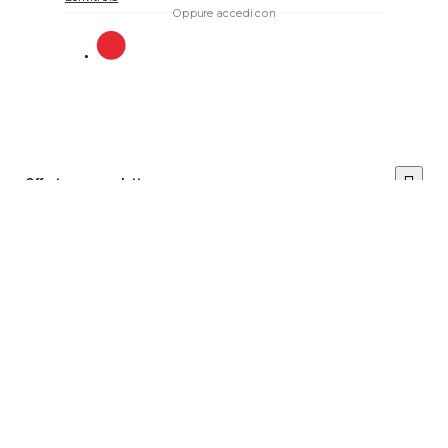
Oppure accedi con
Offerta per prodotto
Posiziona il prezzo dell'offerta
*
Invia
Avviso: non è possibile
Cancella il
tuo account
annullare questa azione