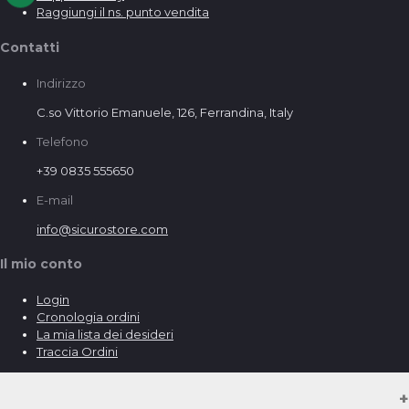
Raggiungi il ns. punto vendita
Contatti
Indirizzo
C.so Vittorio Emanuele, 126, Ferrandina, Italy
Telefono
+39 0835 555650
E-mail
info@sicurostore.com
Il mio conto
Login
Cronologia ordini
La mia lista dei desideri
Traccia Ordini