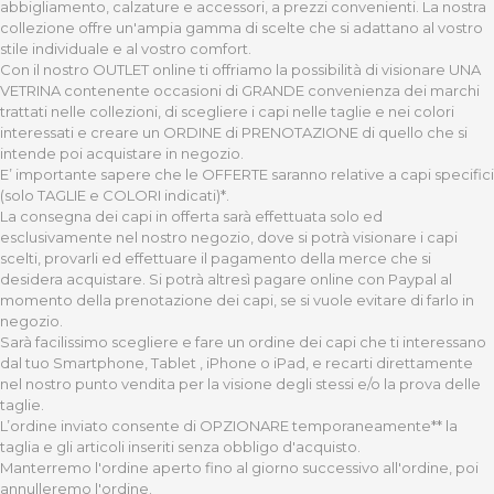
abbigliamento, calzature e accessori, a prezzi convenienti. La nostra
collezione offre un'ampia gamma di scelte che si adattano al vostro
stile individuale e al vostro comfort.
Con il nostro OUTLET online ti offriamo la possibilità di visionare UNA
VETRINA contenente occasioni di GRANDE convenienza dei marchi
trattati nelle collezioni, di scegliere i capi nelle taglie e nei colori
interessati e creare un ORDINE di PRENOTAZIONE di quello che si
intende poi acquistare in negozio.
E’ importante sapere che le OFFERTE saranno relative a capi specifici
(solo TAGLIE e COLORI indicati)*.
La consegna dei capi in offerta sarà effettuata solo ed
esclusivamente nel nostro negozio, dove si potrà visionare i capi
scelti, provarli ed effettuare il pagamento della merce che si
desidera acquistare. Si potrà altresì pagare online con Paypal al
momento della prenotazione dei capi, se si vuole evitare di farlo in
negozio.
Sarà facilissimo scegliere e fare un ordine dei capi che ti interessano
dal tuo Smartphone, Tablet , iPhone o iPad, e recarti direttamente
nel nostro punto vendita per la visione degli stessi e/o la prova delle
taglie.
L’ordine inviato consente di OPZIONARE temporaneamente** la
taglia e gli articoli inseriti senza obbligo d'acquisto.
Manterremo l'ordine aperto fino al giorno successivo all'ordine, poi
annulleremo l'ordine.