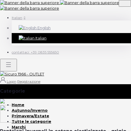
Italian
English
Italian
contattaci:
+39 0835 555650
Login
Registrazione
Categorie
(Vedi tutto)
Home
Autunno/Inverno
Primavera/Estate
Tutte le categorie
Marchi