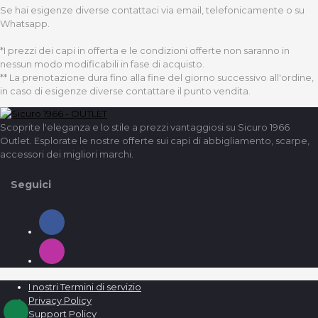
Se hai esigenze diverse contattaci via email, telefonicamente o su
Whatsapp.
*I prezzi dei capi in offerta e le condizioni offerte non saranno in
nessun modo modificabili in fase di acquisto.
** La prenotazione dura fino alla fine del giorno successivo all'ordine,
in caso di esigenze diverse contattare il punto vendita.
Scoprite l'eleganza e lo stile a prezzi vantaggiosi su Sicuro 1966
Outlet. Esplorate le nostre offerte sui capi di abbigliamento, scarpe,
accessori dei migliori marchi.
Seguici
I nostri Termini di servizio
Privacy Policy
Support Policy