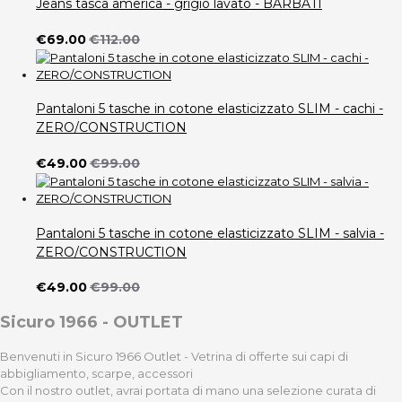
Jeans tasca america - grigio lavato - BARBATI
€69.00
€112.00
Pantaloni 5 tasche in cotone elasticizzato SLIM - cachi -
ZERO/CONSTRUCTION
€49.00
€99.00
Pantaloni 5 tasche in cotone elasticizzato SLIM - salvia -
ZERO/CONSTRUCTION
€49.00
€99.00
Sicuro 1966 - OUTLET
Benvenuti in Sicuro 1966 Outlet - Vetrina di offerte sui capi di
abbigliamento, scarpe, accessori
Con il nostro outlet, avrai portata di mano una selezione curata di