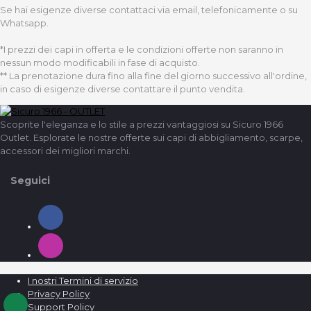
Se hai esigenze diverse contattaci via email, telefonicamente o su
Whatsapp.
*I prezzi dei capi in offerta e le condizioni offerte non saranno in
nessun modo modificabili in fase di acquisto.
** La prenotazione dura fino alla fine del giorno successivo all'ordine,
in caso di esigenze diverse contattare il punto vendita.
Scoprite l'eleganza e lo stile a prezzi vantaggiosi su Sicuro 1966
Outlet. Esplorate le nostre offerte sui capi di abbigliamento, scarpe,
accessori dei migliori marchi.
Seguici
I nostri Termini di servizio
Privacy Policy
Support Policy