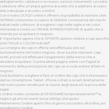
abbigliamento, calzature e accessori, a prezzi convenienti. La nostra
collezione offre un'ampia gamma di scelte che si adattano al vostro
stile individuale e al vostro comfort.
Con il nostro OUTLET online ti offriamo la possibilità di visionare UNA
VETRINA contenente occasioni di GRANDE convenienza dei marchi
trattati nelle collezioni, di scegliere i capi nelle taglie e nei colori
interessati e creare un ORDINE di PRENOTAZIONE di quello che si
intende poi acquistare in negozio.
E’ importante sapere che le OFFERTE saranno relative a capi specifici
(solo TAGLIE e COLORI indicati)*.
La consegna dei capi in offerta sarà effettuata solo ed
esclusivamente nel nostro negozio, dove si potrà visionare i capi
scelti, provarli ed effettuare il pagamento della merce che si
desidera acquistare. Si potrà altresì pagare online con Paypal al
momento della prenotazione dei capi, se si vuole evitare di farlo in
negozio.
Sarà facilissimo scegliere e fare un ordine dei capi che ti interessano
dal tuo Smartphone, Tablet , iPhone o iPad, e recarti direttamente
nel nostro punto vendita per la visione degli stessi e/o la prova delle
taglie.
L’ordine inviato consente di OPZIONARE temporaneamente** la
taglia e gli articoli inseriti senza obbligo d'acquisto.
Manterremo l'ordine aperto fino al giorno successivo all'ordine, poi
annulleremo l'ordine.