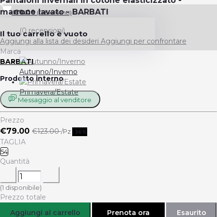
Pantaloni invernali in cotone elasticizzato -
marrone lavato - BARBATI
€0.00
(
0
Elementi)
(0 recensioni)
Il tuo carrello è vuoto
Aggiungi alla lista dei desideri
Aggiungi per confrontare
Marca
BARBATI
Autunno/Inverno
Prodotto interno
Primavera/Estate
Messaggio al venditore
Prezzo
€79.00
€123.00
/Pz
-36%
TAGLIA
54
Quantità
(
1
disponibile)
Prezzo totale
Aggiungi al carrello
Prenota ora
Esaurito