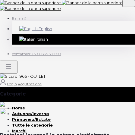
Italian
English
Italian
contattaci:
+39 0835 555650
Login
Registrazione
Categorie
(Vedi tutto)
Home
Autunno/Inverno
Primavera/Estate
Tutte le categorie
Marchi