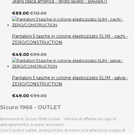
Jeans tasca america - grigio lavato - BARBATI
€69.00
€112.00
Pantaloni 5 tasche in cotone elasticizzato SLIM - cachi -
ZERO/CONSTRUCTION
€49.00
€99.00
Pantaloni 5 tasche in cotone elasticizzato SLIM - salvia -
ZERO/CONSTRUCTION
€49.00
€99.00
Sicuro 1966 - OUTLET
Benvenuti in Sicuro 1966 Outlet - Vetrina di offerte sui capi di
abbigliamento, scarpe, accessori
Con il nostro outlet, avrai portata di mano una selezione curata di