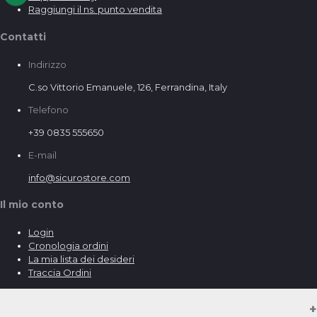
Raggiungi il ns. punto vendita
Contatti
Indirizzo
C.so Vittorio Emanuele, 126, Ferrandina, Italy
Telefono
+39 0835 555650
E-mail
info@sicurostore.com
Il mio conto
Login
Cronologia ordini
La mia lista dei desideri
Traccia Ordini