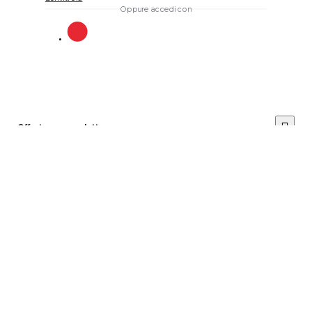
Oppure accedi con
Offerta per prodotto
Posiziona il prezzo dell'offerta
*
Invia
Avviso: non è possibile
Cancella il
tuo account
annullare questa azione