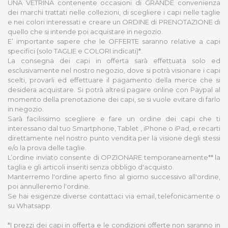
UNA VETRINA contenente occasioni di GRANDE convenienza
dei marchi trattati nelle collezioni, di scegliere i capi nelle taglie
e nei colori interessati e creare un ORDINE di PRENOTAZIONE di
quello che si intende poi acquistare in negozio.
E’ importante sapere che le OFFERTE saranno relative a capi
specifici (solo TAGLIE e COLORI indicati)*.
La consegna dei capi in offerta sarà effettuata solo ed
esclusivamente nel nostro negozio, dove si potrà visionare i capi
scelti, provarli ed effettuare il pagamento della merce che si
desidera acquistare. Si potrà altresì pagare online con Paypal al
momento della prenotazione dei capi, se si vuole evitare di farlo
in negozio.
Sarà facilissimo scegliere e fare un ordine dei capi che ti
interessano dal tuo Smartphone, Tablet , iPhone o iPad, e recarti
direttamente nel nostro punto vendita per la visione degli stessi
e/o la prova delle taglie.
L’ordine inviato consente di OPZIONARE temporaneamente** la
taglia e gli articoli inseriti senza obbligo d'acquisto.
Manterremo l'ordine aperto fino al giorno successivo all'ordine,
poi annulleremo l'ordine.
Se hai esigenze diverse contattaci via email, telefonicamente o
su Whatsapp.
*I prezzi dei capi in offerta e le condizioni offerte non saranno in