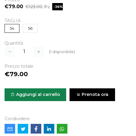
€79.00
€123.00
/Pz
-36%
TAGLIA
54
56
Quantità
(
1
disponibile)
Prezzo totale
€79.00
Aggiungi al carrello
Prenota ora
Condividere