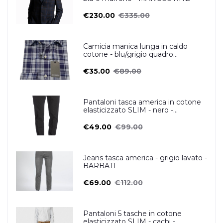
€230.00
€335.00
Camicia manica lunga in caldo
cotone - blu/grigio quadro
scozzese- OSCAR VALENTINO
€35.00
€89.00
Pantaloni tasca america in cotone
elasticizzato SLIM - nero -
ZERO/CONSTRUCTION
€49.00
€99.00
Jeans tasca america - grigio lavato -
BARBATI
€69.00
€112.00
Pantaloni 5 tasche in cotone
elasticizzato SLIM - cachi -