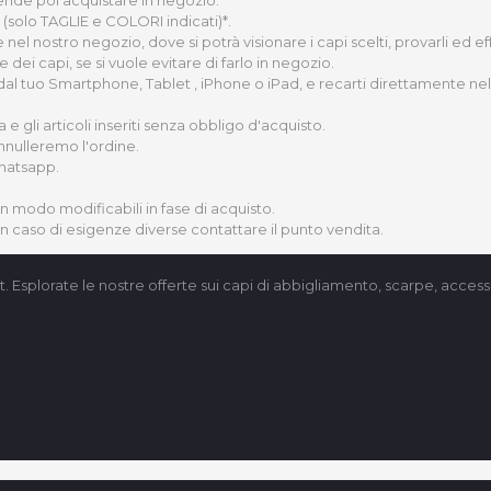
(solo TAGLIE e COLORI indicati)*.
nel nostro negozio, dove si potrà visionare i capi scelti, provarli ed 
ei capi, se si vuole evitare di farlo in negozio.
 dal tuo Smartphone, Tablet , iPhone o iPad, e recarti direttamente nel 
gli articoli inseriti senza obbligo d'acquisto.
nnulleremo l'ordine.
Whatsapp.
un modo modificabili in fase di acquisto.
 in caso di esigenze diverse contattare il punto vendita.
t. Esplorate le nostre offerte sui capi di abbigliamento, scarpe, accesso