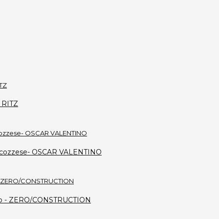
L RITZ
ro scozzese- OSCAR VALENTINO
 nero - ZERO/CONSTRUCTION