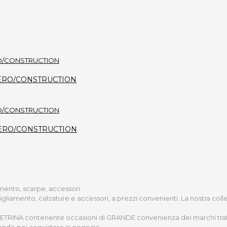
i - ZERO/CONSTRUCTION
a - ZERO/CONSTRUCTION
iamento, scarpe, accessori
bigliamento, calzature e accessori, a prezzi convenienti. La nostra col
 VETRINA contenente occasioni di GRANDE convenienza dei marchi trattati 
ende poi acquistare in negozio.