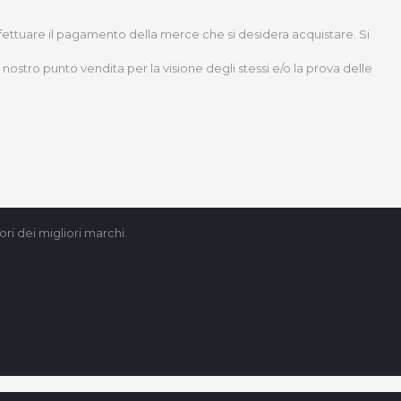
effettuare il pagamento della merce che si desidera acquistare. Si
nostro punto vendita per la visione degli stessi e/o la prova delle
ri dei migliori marchi.