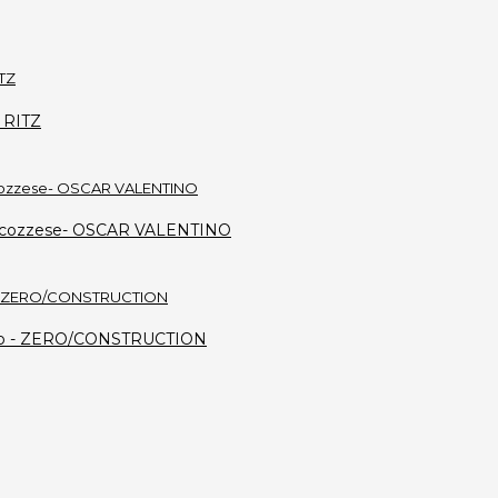
L RITZ
ro scozzese- OSCAR VALENTINO
 nero - ZERO/CONSTRUCTION