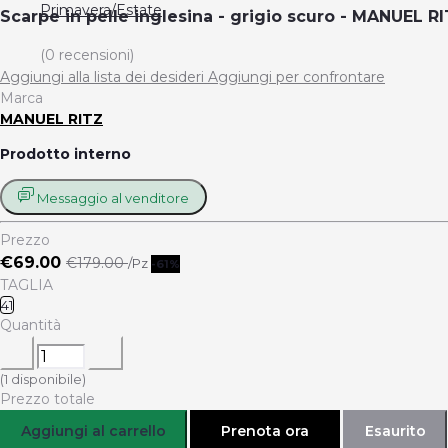
Primavera/Estate
Scarpe in pelle inglesina - grigio scuro - MANUEL R
(0 recensioni)
Aggiungi alla lista dei desideri
Aggiungi per confrontare
Marca
MANUEL RITZ
Prodotto interno
Messaggio al venditore
Prezzo
€69.00
€179.00
/Pz
-61%
TAGLIA
41
Quantità
(
1
disponibile)
Prezzo totale
Aggiungi al carrello
Prenota ora
Esaurito