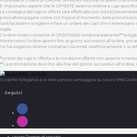
E’ importante sapere che le OFFERTE saranno relative a capi specifici 
La consegna dei capi in offerta sarà effettuata solo ed esclusivamente 
potrà altresì pagare online con Paypal al momento della prenotazione d
Sarà facilissimo scegliere e fare un ordine dei capi che ti interessano
taglie.
L’ordine inviato consente di OPZIONARE temporaneamente** la taglia e 
Manterremo l'ordine aperto fino al giorno successivo all'ordine, poi a
Se hai esigenze diverse contattaci via email, telefonicamente o su 
*I prezzi dei capi in offerta e le condizioni offerte non saranno in ness
** La prenotazione dura fino alla fine del giorno successivo all'ordine,
Scoprite l'eleganza e lo stile a prezzi vantaggiosi su Sicuro 1966 Outle
Seguici
I nostri Termini di servizio