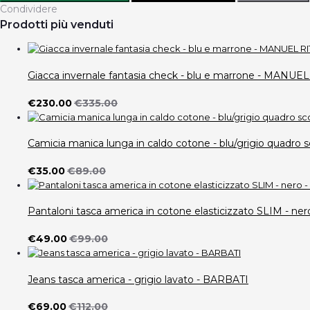
Condividere
Prodotti più venduti
Giacca invernale fantasia check - blu e marrone - MANUE
€230.00
€335.00
Camicia manica lunga in caldo cotone - blu/grigio quad
€35.00
€89.00
Pantaloni tasca america in cotone elasticizzato SLIM -
€49.00
€99.00
Jeans tasca america - grigio lavato - BARBATI
€69.00
€112.00