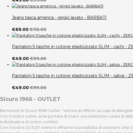
€49.00
€99.00
Jeans tasca america - grigio lavato - BARBATI
€69.00
€112.00
Pantaloni 5 tasche in cotone elasticizzato SLIM - cach
€49.00
€99.00
Pantaloni 5 tasche in cotone elasticizzato SLIM - salvi
€49.00
€99.00
Sicuro 1966 - OUTLET
Benvenuti in Sicuro 1966 Outlet - Vetrina di offerte sui capi di abbigl
Con il nostro outlet, avrai portata di mano una selezione curata di ab
individuale e al vostro comfort.
Con il nostro OUTLET online ti offriamo la possibilità di visionare UNA
interessati e creare un ORDINE di PRENOTAZIONE di quello che si int