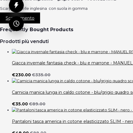
Scarpe in pelle inglesina con suola in gomma
Scaricamento
Frequently Bought Products
Prodotti più venduti
Giacca invernale fantasia check - blu e marrone - MANUE
€230.00
€335.00
Camicia manica lunga in caldo cotone - blu/grigio quad
€35.00
€89.00
Pantaloni tasca america in cotone elasticizzato SLIM -