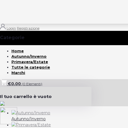
Login
Registrazione
Categorie
(Vedi tutto)
Home
Autunno/Inverno
Primavera/Estate
Tutte le categorie
Marchi
€0.00
(
0
Elementi)
Il tuo carrello è vuoto
Autunno/Inverno