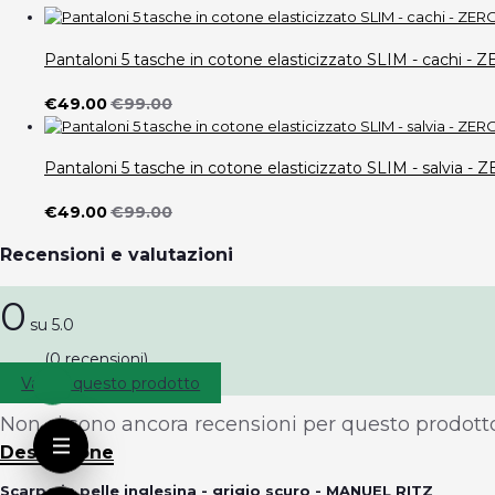
Pantaloni 5 tasche in cotone elasticizzato SLIM - cach
€49.00
€99.00
Pantaloni 5 tasche in cotone elasticizzato SLIM - salvi
€49.00
€99.00
Recensioni e valutazioni
0
su 5.0
(0 recensioni)
Valuta questo prodotto
Non ci sono ancora recensioni per questo prodotto
Descrizione
Scarpe in pelle inglesina - grigio scuro - MANUEL RITZ