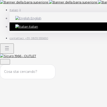
Italian
English
Italian
contattaci:
+39 0835 555650